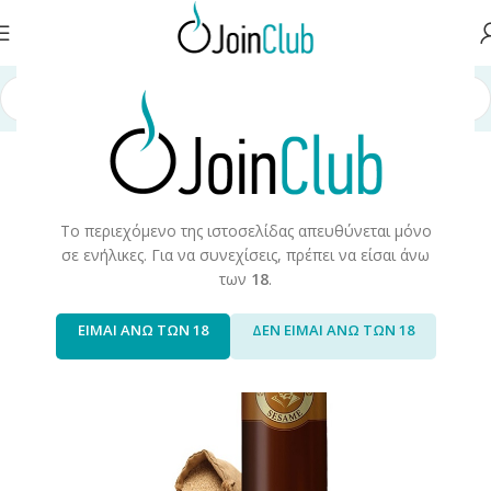
ή σελίδα
/
Υγρά Αναπλήρωσης
/
Long Fills
/
Long Fills 60ml
/
Don Cristo
Το περιεχόμενο της ιστοσελίδας απευθύνεται μόνο
σε ενήλικες. Για να συνεχίσεις, πρέπει να είσαι άνω
των
18
.
ΕΙΜΑΙ ΑΝΩ ΤΩΝ 18
ΔΕΝ ΕΙΜΑΙ ΑΝΩ ΤΩΝ 18