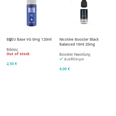
BLEU Base VG 0mg 120ml
Nicotine Booster Black
Ni
Balanced 10ml 20mg
1
Βάσεις
Out of stock
Booster Νικοτίνης
Bo
Διαθέσιμο
2,50
€
4,00
€
4
Διαβάστε Περισσότερα
Προσθήκη Στο Καλάθι