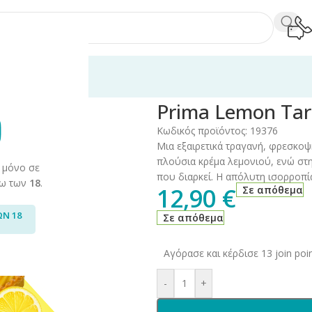
60ml
/
Opus Gloria
/
Prima
/
Prima Lemon Tart 12ml/60ml
Prima Lemon Tar
Κωδικός προϊόντος:
19376
Μια εξαιρετικά τραγανή, φρεσκοψ
πλούσια κρέμα λεμονιού, ενώ στ
 μόνο σε
που διαρκεί. Η απόλυτη ισορροπία
άνω των
18
.
12,90
€
Σε απόθεμα
ΩΝ 18
Σε απόθεμα
Αγόρασε και κέρδισε 13 join poin
-
+