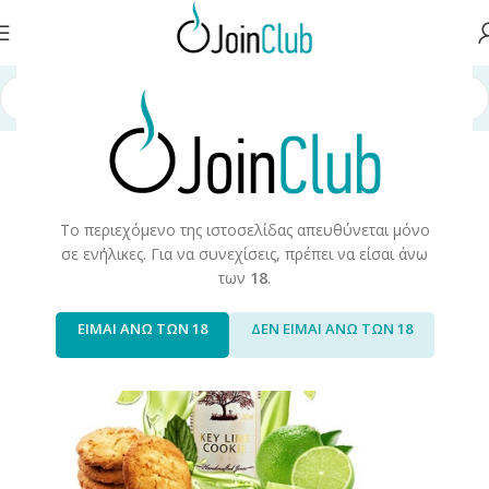
ή σελίδα
/
Υγρά Αναπλήρωσης
/
Long Fills
/
Long Fills 60ml
/
Ripe Vapes
Το περιεχόμενο της ιστοσελίδας απευθύνεται μόνο
σε ενήλικες. Για να συνεχίσεις, πρέπει να είσαι άνω
των
18
.
ΕΙΜΑΙ ΑΝΩ ΤΩΝ 18
ΔΕΝ ΕΙΜΑΙ ΑΝΩ ΤΩΝ 18