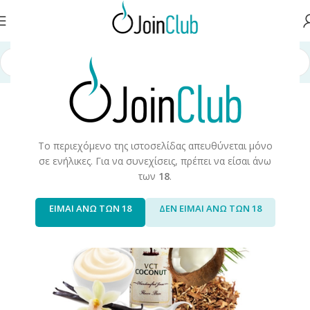
ή σελίδα
/
Υγρά Αναπλήρωσης
/
Long Fills
/
Long Fills 60ml
/
Ripe Vapes
Το περιεχόμενο της ιστοσελίδας απευθύνεται μόνο
σε ενήλικες. Για να συνεχίσεις, πρέπει να είσαι άνω
των
18
.
ΕΙΜΑΙ ΑΝΩ ΤΩΝ 18
ΔΕΝ ΕΙΜΑΙ ΑΝΩ ΤΩΝ 18