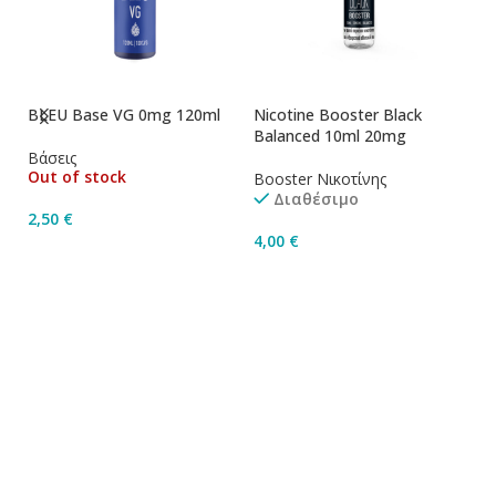
BLEU Base VG 0mg 120ml
Nicotine Booster Black
Ni
Balanced 10ml 20mg
1
Βάσεις
Out of stock
Booster Νικοτίνης
Bo
Διαθέσιμο
2,50
€
4,00
€
4
Διαβάστε Περισσότερα
Προσθήκη Στο Καλάθι