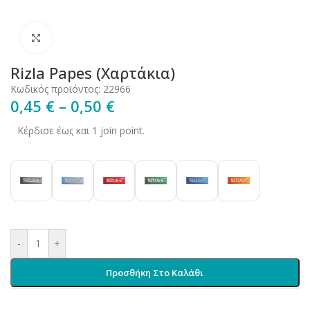
Click to enlarge
Rizla Papes (Χαρτάκια)
Κωδικός προϊόντος:
22966
0,45
€
–
0,50
€
Κέρδισε έως και 1 join point.
-
+
Προσθήκη Στο Καλάθι