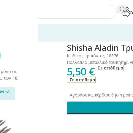
άρ Hookah
/
Shisha Aladin Τρυπητήρι Για Αλουμινόχαρτο
Shisha Aladin Τ
Κωδικός προϊόντος:
18876
Πολλαπλό μεταλλικό τρυπητήρι γ
5,50
€
Σε απόθεμα
 μόνο σε
άνω των
18
.
Σε απόθεμα
ΩΝ 18
Αγόρασε και κέρδισε 6 join point