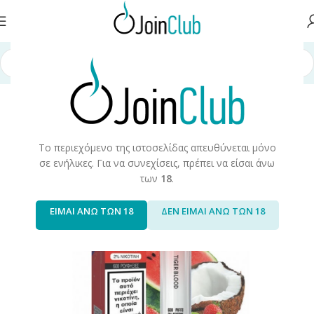
χική σελίδα
/
Ηλεκτρονικά μιας Χρήσης
/
Ske Crystal
/
Ske Crystal 2.0%
Το περιεχόμενο της ιστοσελίδας απευθύνεται μόνο
σε ενήλικες. Για να συνεχίσεις, πρέπει να είσαι άνω
των
18
.
ΕΙΜΑΙ ΑΝΩ ΤΩΝ 18
ΔΕΝ ΕΙΜΑΙ ΑΝΩ ΤΩΝ 18