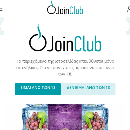
σελίδα
/
Υγρά Αναπλήρωσης
/
Long Fills
/
Long Fills 120ml
/
Steam Train
Το περιεχόμενο της ιστοσελίδας απευθύνεται μόνο
σε ενήλικες. Για να συνεχίσεις, πρέπει να είσαι άνω
των
18
.
ΕΙΜΑΙ ΑΝΩ ΤΩΝ 18
ΔΕΝ ΕΙΜΑΙ ΑΝΩ ΤΩΝ 18