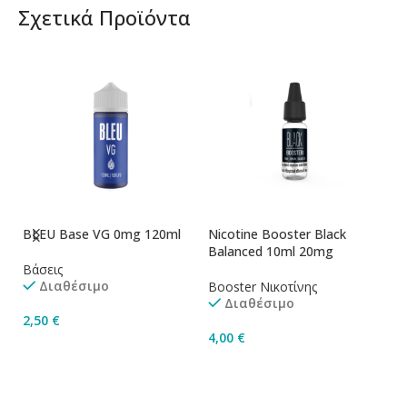
Σχετικά Προϊόντα
BLEU Base VG 0mg 120ml
Nicotine Booster Black
Ni
Balanced 10ml 20mg
1
Βάσεις
Διαθέσιμο
Booster Νικοτίνης
Bo
Διαθέσιμο
2,50
€
4,00
€
4
Προσθήκη Στο Καλάθι
Προσθήκη Στο Καλάθι