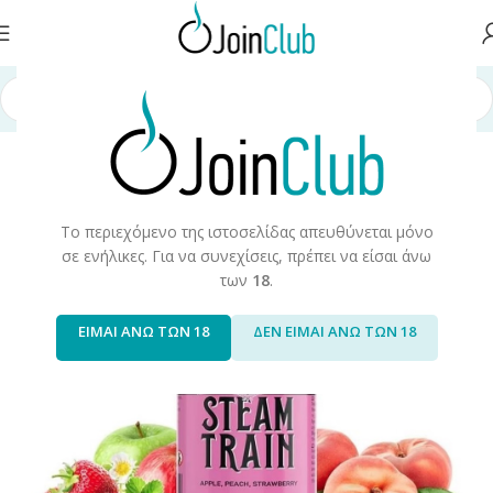
σελίδα
/
Υγρά Αναπλήρωσης
/
Long Fills
/
Long Fills 120ml
/
Steam Train
Το περιεχόμενο της ιστοσελίδας απευθύνεται μόνο
σε ενήλικες. Για να συνεχίσεις, πρέπει να είσαι άνω
των
18
.
ΕΙΜΑΙ ΑΝΩ ΤΩΝ 18
ΔΕΝ ΕΙΜΑΙ ΑΝΩ ΤΩΝ 18