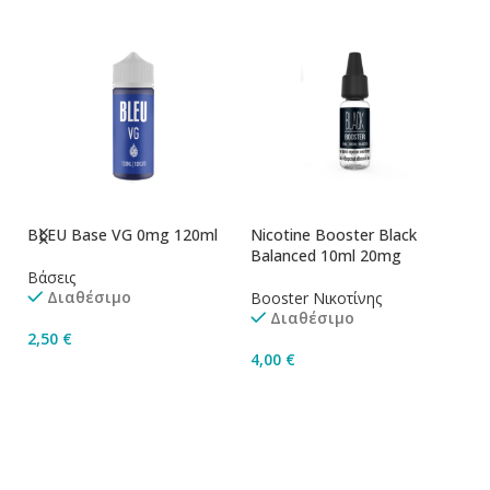
BLEU Base VG 0mg 120ml
Nicotine Booster Black
Ni
Balanced 10ml 20mg
1
Βάσεις
Διαθέσιμο
Booster Νικοτίνης
Bo
Διαθέσιμο
2,50
€
4,00
€
4
Προσθήκη Στο Καλάθι
Προσθήκη Στο Καλάθι