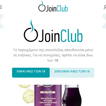
σελίδα
/
Υγρά Αναπλήρωσης
/
Long Fills
/
Long Fills 120ml
/
Steam Train
Το περιεχόμενο της ιστοσελίδας απευθύνεται μόνο
σε ενήλικες. Για να συνεχίσεις, πρέπει να είσαι άνω
των
18
.
ΕΙΜΑΙ ΑΝΩ ΤΩΝ 18
ΔΕΝ ΕΙΜΑΙ ΑΝΩ ΤΩΝ 18