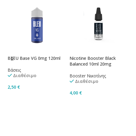
BLEU Base VG 0mg 120ml
Nicotine Booster Black
Ni
Balanced 10ml 20mg
1
Βάσεις
Διαθέσιμο
Booster Νικοτίνης
Bo
Διαθέσιμο
2,50
€
4,00
€
4
Προσθήκη Στο Καλάθι
Προσθήκη Στο Καλάθι