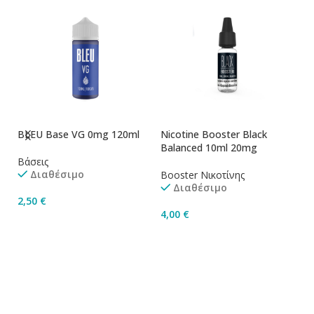
BLEU Base VG 0mg 120ml
Nicotine Booster Black
Ni
Balanced 10ml 20mg
1
Βάσεις
Διαθέσιμο
Booster Νικοτίνης
Bo
Διαθέσιμο
2,50
€
4,00
€
4
Προσθήκη Στο Καλάθι
Προσθήκη Στο Καλάθι