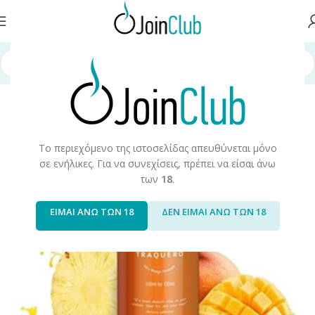
σελίδα
/
Υγρά Αναπλήρωσης
/
Long Fills
/
Long Fills 120ml
/
Steam Train
Το περιεχόμενο της ιστοσελίδας απευθύνεται μόνο
σε ενήλικες. Για να συνεχίσεις, πρέπει να είσαι άνω
των
18
.
ΕΙΜΑΙ ΑΝΩ ΤΩΝ 18
ΔΕΝ ΕΙΜΑΙ ΑΝΩ ΤΩΝ 18