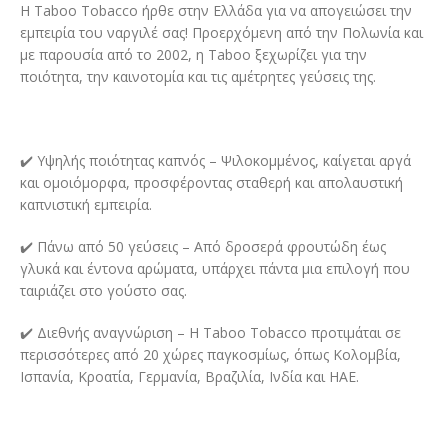
Η Taboo Tobacco ήρθε στην Ελλάδα για να απογειώσει την
εμπειρία του ναργιλέ σας! Προερχόμενη από την Πολωνία και
με παρουσία από το 2002, η Taboo ξεχωρίζει για την
ποιότητα, την καινοτομία και τις αμέτρητες γεύσεις της.
✔️ Υψηλής ποιότητας καπνός – Ψιλοκομμένος, καίγεται αργά
και ομοιόμορφα, προσφέροντας σταθερή και απολαυστική
καπνιστική εμπειρία.
✔️ Πάνω από 50 γεύσεις – Από δροσερά φρουτώδη έως
γλυκά και έντονα αρώματα, υπάρχει πάντα μια επιλογή που
ταιριάζει στο γούστο σας.
✔️ Διεθνής αναγνώριση – Η Taboo Tobacco προτιμάται σε
περισσότερες από 20 χώρες παγκοσμίως, όπως Κολομβία,
Ισπανία, Κροατία, Γερμανία, Βραζιλία, Ινδία και ΗΑΕ.