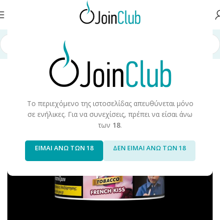
σελίδα
/
Προϊόντα Καπνού
/
Hookah/Shisha
/
Hookah Tobacco/Flavors
Το περιεχόμενο της ιστοσελίδας απευθύνεται μόνο
σε ενήλικες. Για να συνεχίσεις, πρέπει να είσαι άνω
των
18
.
ΕΙΜΑΙ ΑΝΩ ΤΩΝ 18
ΔΕΝ ΕΙΜΑΙ ΑΝΩ ΤΩΝ 18