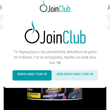
σελίδα
/
Προϊόντα Καπνού
/
Hookah/Shisha
/
Hookah Tobacco/Flavors
Το περιεχόμενο της ιστοσελίδας απευθύνεται μόνο
σε ενήλικες. Για να συνεχίσεις, πρέπει να είσαι άνω
των
18
.
ΕΙΜΑΙ ΑΝΩ ΤΩΝ 18
ΔΕΝ ΕΙΜΑΙ ΑΝΩ ΤΩΝ 18