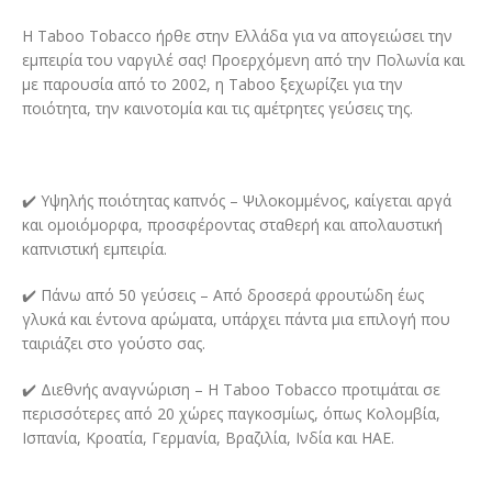
Η Taboo Tobacco ήρθε στην Ελλάδα για να απογειώσει την
εμπειρία του ναργιλέ σας! Προερχόμενη από την Πολωνία και
με παρουσία από το 2002, η Taboo ξεχωρίζει για την
ποιότητα, την καινοτομία και τις αμέτρητες γεύσεις της.
✔️ Υψηλής ποιότητας καπνός – Ψιλοκομμένος, καίγεται αργά
και ομοιόμορφα, προσφέροντας σταθερή και απολαυστική
καπνιστική εμπειρία.
✔️ Πάνω από 50 γεύσεις – Από δροσερά φρουτώδη έως
γλυκά και έντονα αρώματα, υπάρχει πάντα μια επιλογή που
ταιριάζει στο γούστο σας.
✔️ Διεθνής αναγνώριση – Η Taboo Tobacco προτιμάται σε
περισσότερες από 20 χώρες παγκοσμίως, όπως Κολομβία,
Ισπανία, Κροατία, Γερμανία, Βραζιλία, Ινδία και ΗΑΕ.