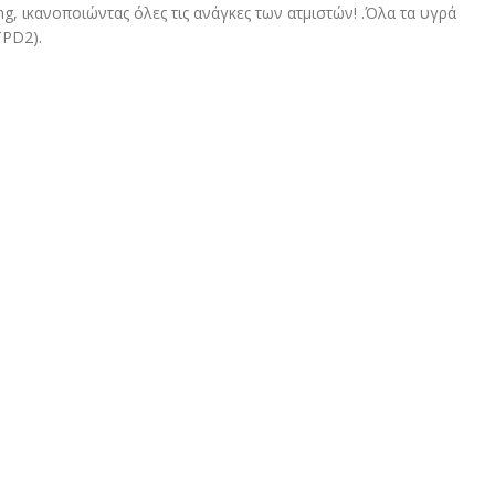
g, ικανοποιώντας όλες τις ανάγκες των ατμιστών! .Όλα τα υγρά
TPD2).