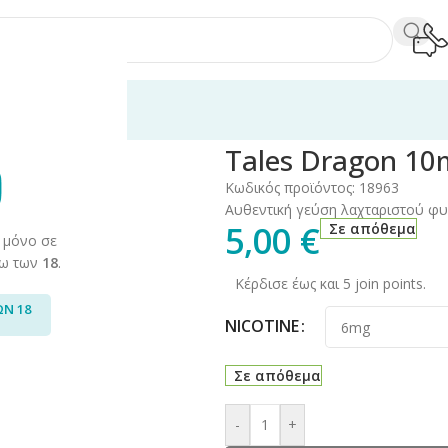
ρά Αναπλήρωσης 10ml
/
Tales
/
Tales Dragon 10ml
Tales Dragon 10
Κωδικός προϊόντος:
18963
Αυθεντική γεύση λαχταριστού φ
5,00
€
Σε απόθεμα
 μόνο σε
άνω των
18
.
Κέρδισε έως και 5 join points.
ΩΝ 18
NICOTINE
Σε απόθεμα
-
+