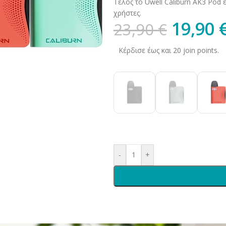
Τέλος το Uwell Caliburn AK3 Pod 
χρήστες.
19,90
23,90
€
Κέρδισε έως και 20 join points.
-
+