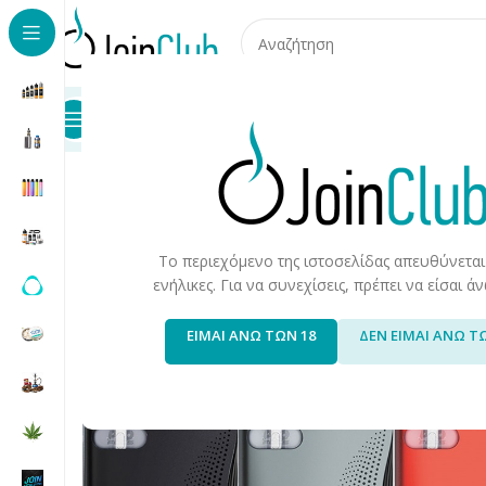
Προϊόντα
Καταστήματα
Επικοινωνία
Αρχική σελίδα
/
Join Special Offers
/
Hardware
/
Uwell Calib
-17%
Το περιεχόμενο της ιστοσελίδας απευθύνεται
ενήλικες. Για να συνεχίσεις, πρέπει να είσαι 
ΕΙΜΑΙ ΑΝΩ ΤΩΝ 18
ΔΕΝ ΕΙΜΑΙ ΑΝΩ Τ