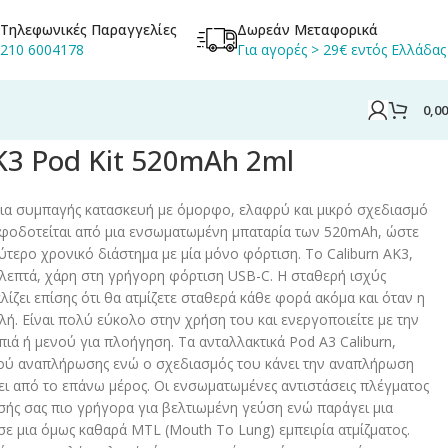
Τηλεφωνικές Παραγγελίες
Δωρεάν Μεταφορικά
210 6004178
Για αγορές > 29€ εντός Ελλάδας
0,0
AK3 Pod Kit 520mAh 2ml
ι μια συμπαγής κατασκευή με όμορφο, ελαφρύ και μικρό σχεδιασμό
φοδοτείται από μια ενσωματωμένη μπαταρία των 520mAh, ώστε
λύτερο χρονικό διάστημα με μία μόνο φόρτιση. Το Caliburn AK3,
 λεπτά, χάρη στη γρήγορη φόρτιση USB-C. Η σταθερή ισχύς
ίζει επίσης ότι θα ατμίζετε σταθερά κάθε φορά ακόμα και όταν η
λή. Είναι πολύ εύκολο στην χρήση του και ενεργοποιείτε με την
ά ή μενού για πλοήγηση. Τα ανταλλακτικά Pod A3 Caliburn,
ού αναπλήρωσης ενώ ο σχεδιασμός του κάνει την αναπλήρωση
ει από το επάνω μέρος. Οι ενσωματωμένες αντιστάσεις πλέγματος
ής σας πιο γρήγορα για βελτιωμένη γεύση ενώ παράγει μια
ε μια όμως καθαρά MTL (Mouth To Lung) εμπειρία ατμίζματος.