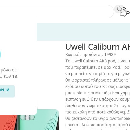
urn AK3 Pod Kit 520mAh 2ml
Uwell Caliburn 
Κωδικός προϊόντος:
19989
Το Uwell Caliburn AK3 pod, είνα
που παραπέμπει σε Box Pod. Τρο
 μόνο σε
να μπορείτε να ατμίζετε για μεγα
άνω των
18
.
θα φορτιστεί πλήρως σε μόλις 15
εξόδου αυτού του Kit σας διασφαλ
ΩΝ 18
μπαταρία της συσκευής είναι χαμη
εισπνοή ενώ δεν υπάρχουν κουμπι
διαθέτουν χωρητικότητα 2ml υγρ
πιο εύκολη από ποτέ καθώς γεμίζ
θα ζεστάνουν το υγρό αναπλήρωσ
αρκετά πλούσια ποσότητα ατμού σ