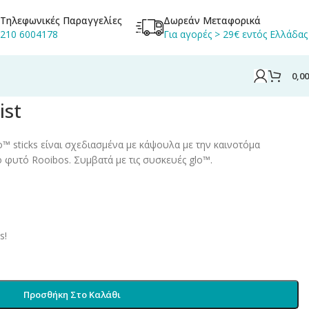
Τηλεφωνικές Παραγγελίες
Δωρεάν Μεταφορικά
210 6004178
Για αγορές > 29€ εντός Ελλάδας
0,0
ist
™ sticks είναι σχεδιασμένα με κάψουλα με την καινοτόμα
ο φυτό Rooibos. Συμβατά με τις συσκευές glo™.
s!
Προσθήκη Στο Καλάθι