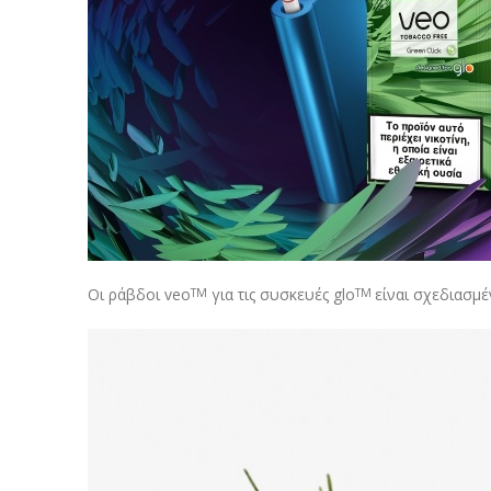
Οι ράβδοι veo
για τις συσκευές glo
είναι σχεδιασμ
TM
TM