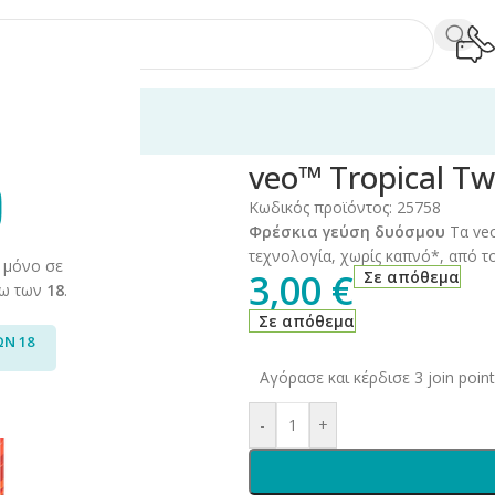
ης Καπνού
/
Glo™
/
Glo™ Sticks
/
veo™ Tropical Twist
veo™ Tropical Tw
Κωδικός προϊόντος:
25758
Φρέσκια γεύση δυόσμου
Τα veo
τεχνολογία, χωρίς καπνό*, από τ
 μόνο σε
3,00
€
Σε απόθεμα
άνω των
18
.
Σε απόθεμα
ΩΝ 18
Αγόρασε και κέρδισε 3 join point
-
+