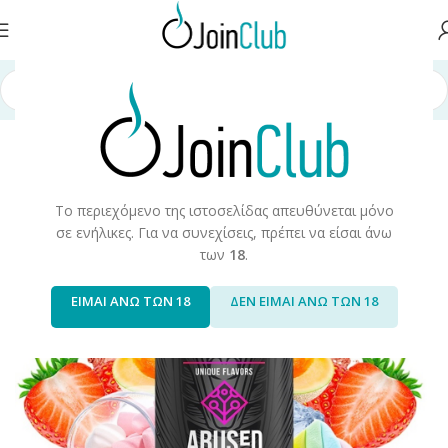
ά Αναπλήρωσης
/
Long Fills
/
Long Fills 120ml
/
Viper Core Edition
/
Viper
Το περιεχόμενο της ιστοσελίδας απευθύνεται μόνο
σε ενήλικες. Για να συνεχίσεις, πρέπει να είσαι άνω
των
18
.
ΕΙΜΑΙ ΑΝΩ ΤΩΝ 18
ΔΕΝ ΕΙΜΑΙ ΑΝΩ ΤΩΝ 18