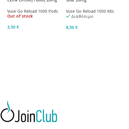
Vuse Go Reload 1000 Pods
Vuse Go Reload 1000 Kits
Vu
Out of stock
Διαθέσιμο
3,50
€
8,50
€
8
Διαβάστε Περισσότερα
Προσθήκη Στο Καλάθι