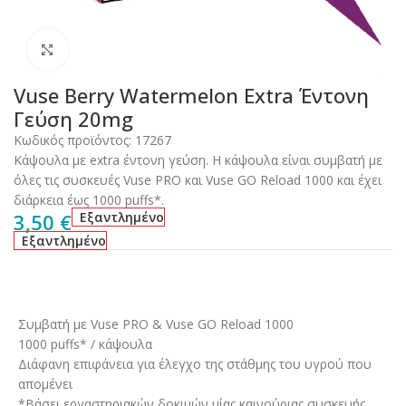
Click to enlarge
Vuse Berry Watermelon Εxtra Έντονη
Γεύση 20mg
Κωδικός προϊόντος:
17267
Κάψουλα με extra έντονη γεύση. Η κάψουλα είναι συμβατή με
όλες τις συσκευές Vuse PRO και Vuse GO Reload 1000 και έχει
διάρκεια έως 1000 puffs*.
3,50
€
Εξαντλημένο
Εξαντλημένο
Συμβατή με Vuse PRO & Vuse GO Reload 1000
1000 puffs* / κάψουλα
Διάφανη επιφάνεια για έλεγχο της στάθμης του υγρού που
απομένει
*Βάσει εργαστηριακών δοκιμών μίας καινούριας συσκευής