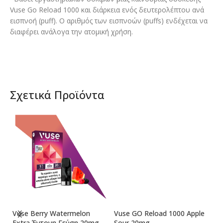
Vuse Go Reload 1000 και διάρκεια ενός δευτερολέπτου ανά
εισπνοή (puff). Ο αριθμός των εισπνοών (puffs) ενδέχεται να
διαφέρει ανάλογα την ατομική χρήση.​
Σχετικά Προϊόντα
Vuse Berry Watermelon
Vuse GO Reload 1000 Apple
Vu
Εxtra Έντονη Γεύση 20mg
Sour 20mg
Bl