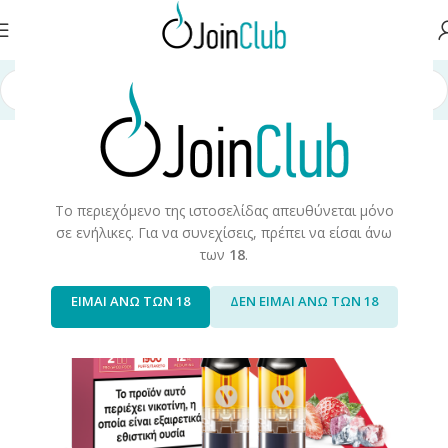
ευές/Αναλώσιμα
/
Ηλεκτρονικά Τσιγάρα
/
Vuse
/
Vuse Epod 2/Pro Pods
Το περιεχόμενο της ιστοσελίδας απευθύνεται μόνο
σε ενήλικες. Για να συνεχίσεις, πρέπει να είσαι άνω
των
18
.
ΕΙΜΑΙ ΑΝΩ ΤΩΝ 18
ΔΕΝ ΕΙΜΑΙ ΑΝΩ ΤΩΝ 18