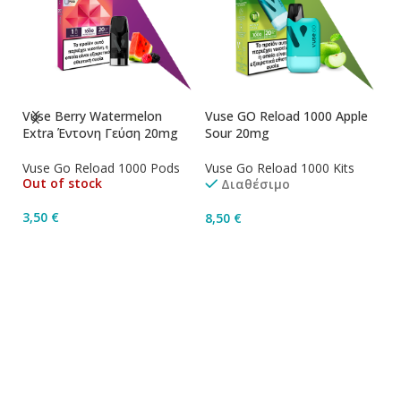
Vuse Berry Watermelon
Vuse GO Reload 1000 Apple
Vu
Εxtra Έντονη Γεύση 20mg
Sour 20mg
Bl
Vuse Go Reload 1000 Pods
Vuse Go Reload 1000 Kits
Vu
Out of stock
Διαθέσιμο
3,50
€
8,50
€
8
Διαβάστε Περισσότερα
Προσθήκη Στο Καλάθι