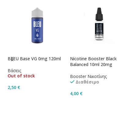
BLEU Base VG 0mg 120ml
Nicotine Booster Black
Ni
Balanced 10ml 20mg
1
Βάσεις
Out of stock
Booster Νικοτίνης
Bo
Διαθέσιμο
2,50
€
4,00
€
4
Διαβάστε Περισσότερα
Προσθήκη Στο Καλάθι