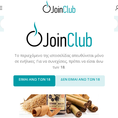
χική σελίδα
/
Υγρά Αναπλήρωσης
/
Long Fills
/
Long Fills 30ml
/
Wanted
Το περιεχόμενο της ιστοσελίδας απευθύνεται μόνο
σε ενήλικες. Για να συνεχίσεις, πρέπει να είσαι άνω
των
18
.
ΕΙΜΑΙ ΑΝΩ ΤΩΝ 18
ΔΕΝ ΕΙΜΑΙ ΑΝΩ ΤΩΝ 18