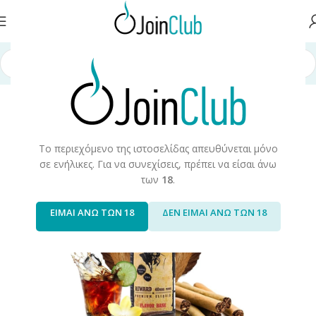
χική σελίδα
/
Υγρά Αναπλήρωσης
/
Long Fills
/
Long Fills 60ml
/
Wanted
Το περιεχόμενο της ιστοσελίδας απευθύνεται μόνο
σε ενήλικες. Για να συνεχίσεις, πρέπει να είσαι άνω
των
18
.
ΕΙΜΑΙ ΑΝΩ ΤΩΝ 18
ΔΕΝ ΕΙΜΑΙ ΑΝΩ ΤΩΝ 18