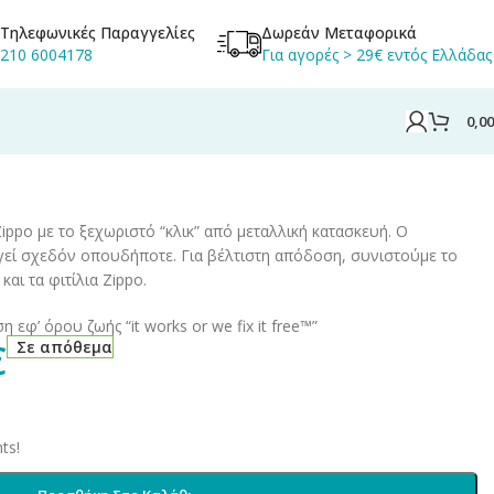
Τηλεφωνικές Παραγγελίες
Δωρεάν Μεταφορικά
210 6004178
Για αγορές > 29€ εντός Ελλάδας
0,0
ippo με το ξεχωριστό “κλικ” από μεταλλική κατασκευή. Ο
γεί σχεδόν οπουδήποτε. Για βέλτιστη απόδοση, συνιστούμε το
και τα φιτίλια Ζippo.
 εφ’ όρου ζωής “it works or we fix it free™”
€
Σε απόθεμα
ts!