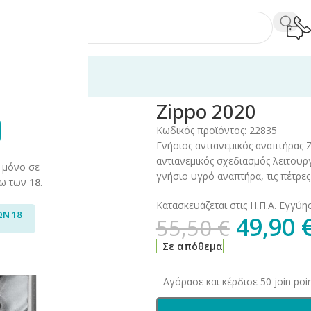
ξεσουάρ
/
Αναπτήρες
/
Zippo 2020
Zippo 2020
Κωδικός προϊόντος:
22835
Γνήσιος αντιανεμικός αναπτήρας Z
αντιανεμικός σχεδιασμός λειτουρ
 μόνο σε
γνήσιο υγρό αναπτήρα, τις πέτρες 
άνω των
18
.
Κατασκευάζεται στις Η.Π.Α. Εγγύηση
ΩΝ 18
49,90
55,50
€
Σε απόθεμα
Αγόρασε και κέρδισε 50 join poin