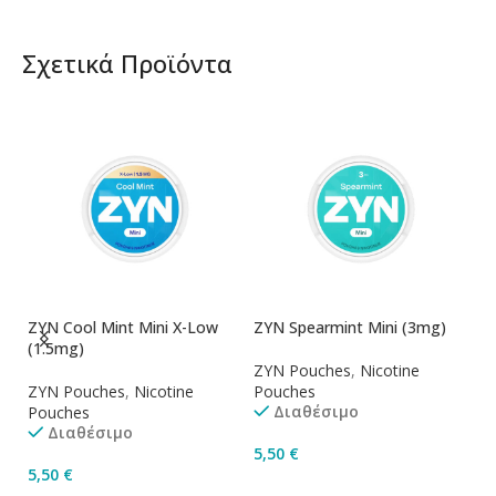
Σχετικά Προϊόντα
ZYN Cool Mint Mini X-Low
ZYN Spearmint Mini (3mg)
ZY
(1.5mg)
(1
ZYN Pouches
,
Nicotine
ZYN Pouches
,
Nicotine
Pouches
Z
Διαθέσιμο
Pouches
P
Διαθέσιμο
5,50
€
5,50
€
5