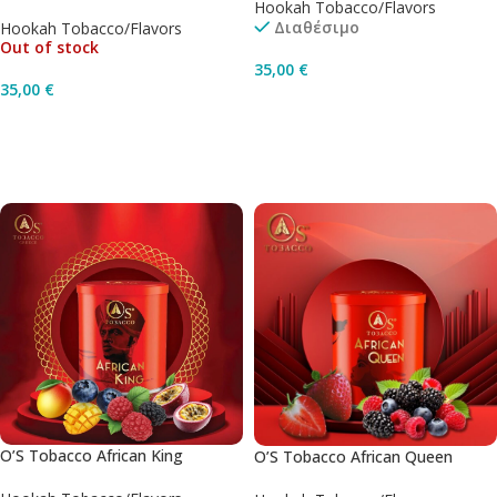
Hookah Tobacco/Flavors
Διαθέσιμο
Hookah Tobacco/Flavors
Out of stock
35,00
€
35,00
€
Προσθήκη Στο Καλάθι
Διαβάστε Περισσότερα
O’S Tobacco African King
O’S Tobacco African Queen