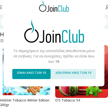
ροϊόντα Καπνού
/
Hookah/Shisha
/
Hookah Tobacco/Flavors
/
Σελίδα 2
Hookah Tobacco/Flavors
Φίλτρα
Το περιεχόμενο της ιστοσελίδας απευθύνεται μόνο
σε ενήλικες. Για να συνεχίσεις, πρέπει να είσαι άνω
των
18
.
ΕΙΜΑΙ ΑΝΩ ΤΩΝ 18
ΔΕΝ ΕΙΜΑΙ ΑΝΩ ΤΩΝ 18
Holster Tobacco Winter Edition
O’S Tobacco 54
200gr