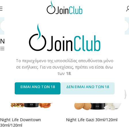
κή σελίδα
/
Υγρά Αναπλήρωσης
/
Long Fills
/
Long Fills 120ml
/
Night Life
Night Life
Φίλτρα
Το περιεχόμενο της ιστοσελίδας απευθύνεται μόνο
σε ενήλικες. Για να συνεχίσεις, πρέπει να είσαι άνω
των
18
.
ΕΙΜΑΙ ΑΝΩ ΤΩΝ 18
ΔΕΝ ΕΙΜΑΙ ΑΝΩ ΤΩΝ 18
Night Life Downtown
Night Life Gazi 30ml/120ml
30ml/120ml