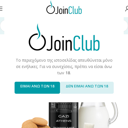
ή σελίδα
/
Υγρά Αναπλήρωσης
/
Long Fills
/
Long Fills 120ml
/
Night Life
Το περιεχόμενο της ιστοσελίδας απευθύνεται μόνο
σε ενήλικες. Για να συνεχίσεις, πρέπει να είσαι άνω
των
18
.
ΕΙΜΑΙ ΑΝΩ ΤΩΝ 18
ΔΕΝ ΕΙΜΑΙ ΑΝΩ ΤΩΝ 18