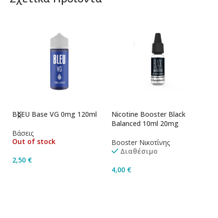
BLEU Base VG 0mg 120ml
Nicotine Booster Black
Ni
Balanced 10ml 20mg
1
Βάσεις
Out of stock
Booster Νικοτίνης
Bo
Διαθέσιμο
2,50
€
4,00
€
4
Διαβάστε Περισσότερα
Προσθήκη Στο Καλάθι