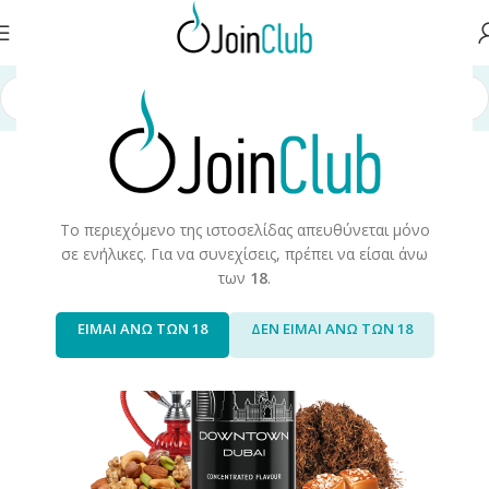
ή σελίδα
/
Υγρά Αναπλήρωσης
/
Long Fills
/
Long Fills 120ml
/
Night Life
Το περιεχόμενο της ιστοσελίδας απευθύνεται μόνο
σε ενήλικες. Για να συνεχίσεις, πρέπει να είσαι άνω
των
18
.
ΕΙΜΑΙ ΑΝΩ ΤΩΝ 18
ΔΕΝ ΕΙΜΑΙ ΑΝΩ ΤΩΝ 18