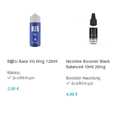
BLEU Base VG 0mg 120ml
Nicotine Booster Black
Ni
Balanced 10ml 20mg
1
Βάσεις
Διαθέσιμο
Booster Νικοτίνης
Bo
Διαθέσιμο
2,50
€
4,00
€
4
Προσθήκη Στο Καλάθι
Προσθήκη Στο Καλάθι