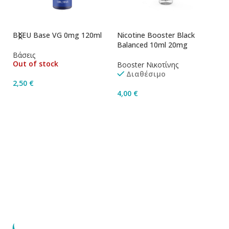
BLEU Base VG 0mg 120ml
Nicotine Booster Black
Ni
Balanced 10ml 20mg
1
Βάσεις
Out of stock
Booster Νικοτίνης
Bo
Διαθέσιμο
2,50
€
4,00
€
4
Διαβάστε Περισσότερα
Προσθήκη Στο Καλάθι