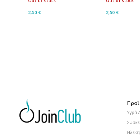
Out of stock
Out of stock
2,50
€
2,50
€
Διαβάστε Περισσότερα
Διαβάστε Περ
Προϊ
Υγρά 
Συσκε
Ηλεκτ