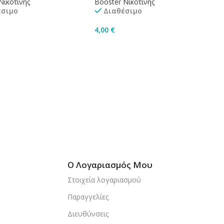
Νικοτίνης
Booster Νικοτίνης
έσιμο
Διαθέσιμο
4,00
€
κη Στο Καλάθι
Προσθήκη Στο Καλάθι
Ο Λογαριασμός Μου
Στοιχεία λογαριασμού
Παραγγελίες
Διευθύνσεις