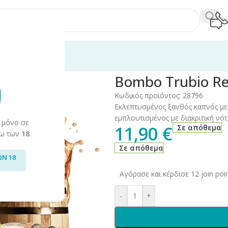
60ml
/
Bombo
/
Bombo Remaster
/
Bombo Trubio Remaster 15ml/60m
Bombo Trubio R
Κωδικός προϊόντος:
28796
Εκλεπτυσμένος ξανθός καπνός με
εμπλουτισμένος με διακριτική νό
 μόνο σε
11,90
€
Σε απόθεμα
άνω των
18
.
Σε απόθεμα
ΩΝ 18
Αγόρασε και κέρδισε 12 join poin
-
+