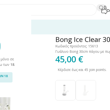
0εκ 9mm
Bong Ice Clear 
Κωδικός προϊόντος:
15613
Γυάλινο Βong 30cm πάγου με πυρί
45,00
€
 μόνο σε
άνω των
18
.
Κέρδισε έως και 45 join points.
ΩΝ 18