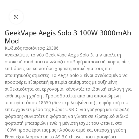
Click to enlarge
GeekVape Aegis Solo 3 100W 3000mAh
Mod
Κωδικός προϊόντος:
20386
Ανακαλύψτε το νέο Geek Vape Aegis Solo 3, την απόλυτη
συσκευή mod που συνδυάζει στιβαρή κατασκευή, κορυφαίες
επιδόσεις και καινοτόμα χαρακτηριστικά για τους πιο
απαιτητικούς ατμιστές. Το Aegis Solo 3 είναι σχεδιασμένο να
προσφέρει εξαιρετική εμπειρία ατμίσματος με αυξημένη
ανθεκτικότητα και εργονομία, κάνοντάς το ιδανική επιλογή για
καθημερινή χρήση . Τροφοδοτείται από μια αποσπώμενη
μπαταρία τύπου 18650 (δεν περιλαμβάνεται) , η φόρτισή του
επιτυγχάνετε μέσο της θύρας USB-C για γρήγορη και ασφαλή
φόρτιση( συνιστάτε η φόρτιση να γίνατε σε εξωτερικό ειδικό
φορτιστή μπαταριών) ενώ η μέγιστη ισχύς του φτάνει στα
100W προσφέροντας μας πλούσιο ατμό και υπεροχή γεύση
Είναι εξοπλισμένο με το AS 3.0 chipset που προσφέρει