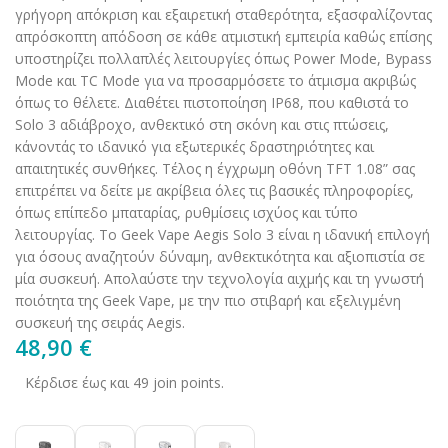
γρήγορη απόκριση και εξαιρετική σταθερότητα, εξασφαλίζοντας
απρόσκοπτη απόδοση σε κάθε ατμιστική εμπειρία καθώς επίσης
υποστηρίζει πολλαπλές λειτουργίες όπως Power Mode, Bypass
Mode και TC Mode για να προσαρμόσετε το άτμισμα ακριβώς
όπως το θέλετε. Διαθέτει πιστοποίηση IP68, που καθιστά το
Solo 3 αδιάβροχο, ανθεκτικό στη σκόνη και στις πτώσεις,
κάνοντάς το ιδανικό για εξωτερικές δραστηριότητες και
απαιτητικές συνθήκες. Τέλος η έγχρωμη οθόνη TFT 1.08” σας
επιτρέπει να δείτε με ακρίβεια όλες τις βασικές πληροφορίες,
όπως επίπεδο μπαταρίας, ρυθμίσεις ισχύος και τύπο
λειτουργίας. Το Geek Vape Aegis Solo 3 είναι η ιδανική επιλογή
για όσους αναζητούν δύναμη, ανθεκτικότητα και αξιοπιστία σε
μία συσκευή. Απολαύστε την τεχνολογία αιχμής και τη γνωστή
ποιότητα της Geek Vape, με την πιο στιβαρή και εξελιγμένη
συσκευή της σειράς Aegis.
48,90
€
Κέρδισε έως και 49 join points.