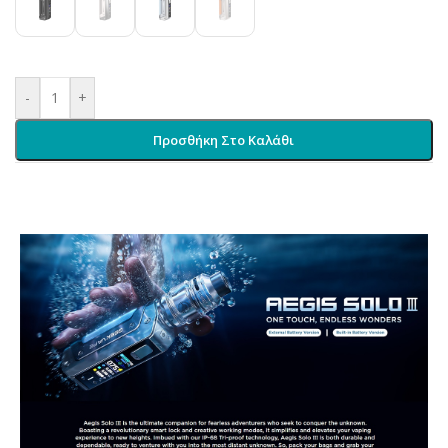
-
+
Προσθήκη Στο Καλάθι