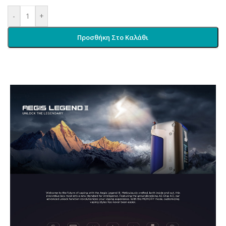
-
+
Προσθήκη Στο Καλάθι