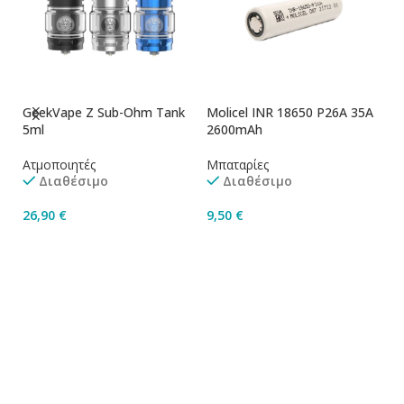
GeekVape Z Sub-Ohm Tank
Molicel INR 18650 P26A 35A
So
5ml
2600mAh
3
Ατμοποιητές
Μπαταρίες
Μ
Διαθέσιμο
Διαθέσιμο
26,90
€
9,50
€
1
Επιλογή
Προσθήκη Στο Καλάθι