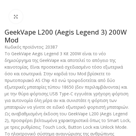
Click to enlarge
GeekVape L200 (Aegis Legend 3) 200W
Mod
Κωδικός προϊόντος:
20387
Το GeekVape Aegis Legend 3 Kit 200W είναι το νέο
δημιούργημα της GeekVape και αποτελεί το απόγειο της
καινοτομίας. Είναι προσεκτικά σχεδιασμένο τόσο εξωτερικά
όσο και εσωτερικά. Στην καρδιά του Mod βρίσκετε το
πρωτοποριακό AS Chip 4.0 ενώ τροφοδοτείται από δύο
εξωτερικές μπαταρίες τύπου 18650 (δεν περιλαμβάνονται) και
με την θύρα φόρτισης USB Type-C εγγυάται γρήγορη φόρτιση
για αυτονομία όλη μέρα αν και συνιστάτε η φόρτιση των
μπαταριών να γίνετε σε ειδικό εξωτερικό φορτιστή μπαταριών.
Ως αναβαθμισμένη έκδοση του GeekVape L200 (Aegis Legend
2), προσφέρει βελτιωμένα χαρακτηριστικά όπως το Smart Lock,
με τρεις ρυθμίσεις: Touch Lock, Button Lock και Unlock Mode.
Το ηλεκτρονικό σύστημα αναγνώρισης της ανθρώπινης