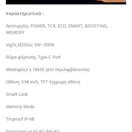
Χαρακτηριστικά
:
Λειτουργίες: POWER, TCR, ECO, SMART, BOOSTING,
MEMORY
Ισχύς εξόδου: 5W~200W
Θύρα φόρτισης: Type-C Port
Μπαταρία:2 x 18650 (Δεν περιλαμβάνονται)
Οθόνη: 0.96 inch, TFT έγχρωμη οθόνη
Smart Lock
Memory Mode
Tri-proof IP-68
Λειτουργεί με το AS chip 4.0