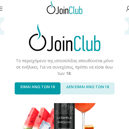
κή σελίδα
/
Υγρά Αναπλήρωσης
/
Long Fills
/
Long Fills 60ml
/
Night Life
Το περιεχόμενο της ιστοσελίδας απευθύνεται μόνο
σε ενήλικες. Για να συνεχίσεις, πρέπει να είσαι άνω
των
18
.
ΕΙΜΑΙ ΑΝΩ ΤΩΝ 18
ΔΕΝ ΕΙΜΑΙ ΑΝΩ ΤΩΝ 18