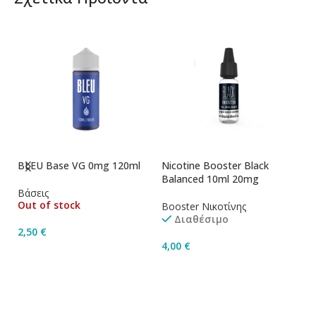
BLEU Base VG 0mg 120ml
Nicotine Booster Black
Ni
Balanced 10ml 20mg
1
Βάσεις
Out of stock
Booster Νικοτίνης
Bo
Διαθέσιμο
2,50
€
4,00
€
4
Διαβάστε Περισσότερα
Προσθήκη Στο Καλάθι