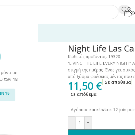
60ml
/
Night Life
/
Night Life Las Canitas 12ml/60ml
Night Life Las C
Κωδικός προϊόντος:
19320
‘’LIVING THE LIFE EVERY NIGHT” Α
στιγμή της ημέρας. Ένας γευστι
 μόνο σε
από ξύσμα φρέσκιας μέντας που 
άνω των
18
.
11,50
€
Σε απόθεμα
ΩΝ 18
Σε απόθεμα
Αγόρασε και κέρδισε 12 join poin
-
+