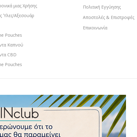
ρονικά μιας Χρήσης
Πολιτική Εγγύησης
ς Ύλες/Αξεσουάρ
Αποστολές & Επιστροφές
Επικοινωνία
ine Pouches
ντα Καπνού
ντα CBD
ine Pouches