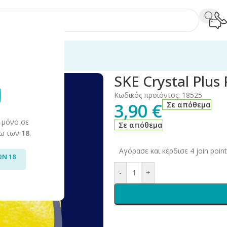
e Crystal Prefilled
/
SKE Crystal Plus Pod Berry Lemonade 20mg 2m
SKE Crystal Plu
Κωδικός προϊόντος:
18525
3,90
€
Σε απόθεμα
 μόνο σε
Σε απόθεμα
άνω των
18
.
Αγόρασε και κέρδισε 4 join point
ΩΝ 18
-
+