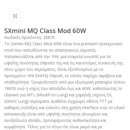
Click to enlarge
SXmini MQ Class Mod 60W
Κωδικός προϊόντος:
20870
Το SXmini MQ Class Mod 60W είναι ένα premium ηλεκτρονικό
mod που απευθύνεται σε απαιτητικούς ατμιστές.
Κατασκευάζεται από την YiHi, μια εταιρεία γνωστή για τα
υψηλής ποιότητας chipsets της και τις καινοτόμες συσκευές της
στον χώρο του ατμίσματος. Είναι εξοπλισμένο με το
προηγμένο YiHi SX416J chipset, το οποίο παρέχει ακρίβεια και
σταθερότητα. Τροφοδοτείτε από μια εξωτερική μπαταρία τύπου
18650 ενώ η ισχύς του αποδίδει έως και 60W, καθιστώντας το
ιδανικό για MTL (Mouth-to-Lung) και χαμηλής ισχύος DL
(Direct Lung) ατμίσματα. Διαθέτει έγχρωμη οθόνη TFT με
καθαρές ενδείξεις και εύκολο στη χρήση interface ενώ το υλικό
κατασκευής είναι από υψηλής ποιότητας αλουμίνιο και
ανοξείδωτο ατσάλι, προσφέροντας ανθεκτικότητα και
κομψότητα. Τέλος για το λόγο ότι είναι μικρό και με