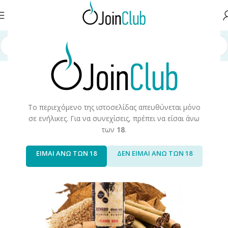
χική σελίδα
/
Υγρά Αναπλήρωσης
/
Long Fills
/
Long Fills 60ml
/
Wanted
Το περιεχόμενο της ιστοσελίδας απευθύνεται μόνο
σε ενήλικες. Για να συνεχίσεις, πρέπει να είσαι άνω
των
18
.
ΕΙΜΑΙ ΑΝΩ ΤΩΝ 18
ΔΕΝ ΕΙΜΑΙ ΑΝΩ ΤΩΝ 18