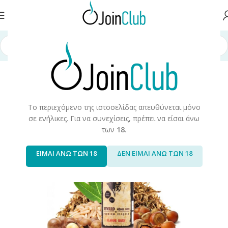
χική σελίδα
/
Υγρά Αναπλήρωσης
/
Long Fills
/
Long Fills 60ml
/
Wanted
Το περιεχόμενο της ιστοσελίδας απευθύνεται μόνο
σε ενήλικες. Για να συνεχίσεις, πρέπει να είσαι άνω
των
18
.
ΕΙΜΑΙ ΑΝΩ ΤΩΝ 18
ΔΕΝ ΕΙΜΑΙ ΑΝΩ ΤΩΝ 18