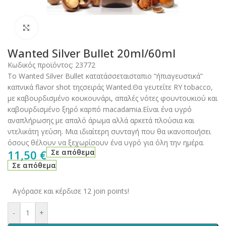
Click to enlarge
Wanted Silver Bullet 20ml/60ml
Κωδικός προϊόντος:
23772
Το Wanted Silver Bullet κατατάσσεταισταπιο “ήπιαγευστικά”
καπνικά flavor shot τηςσειράς Wanted.Θα γευτείτε RY tobacco,
με καβουρδισμένο κουκουνάρι, απαλές νότες φουντουκιού και
καβουρδισμένο ξηρό καρπό macadamia.Είναι ένα υγρό
αναπλήρωσης με απαλό άρωμα αλλά αρκετά πλούσια και
ντελικάτη γεύση. Μια ιδιαίτερη συνταγή που θα ικανοποιήσει
όσους θέλουν να ξεχωρίσουν ένα υγρό για όλη την ημέρα.
11,50
€
Σε απόθεμα
Σε απόθεμα
Αγόρασε και κέρδισε 12 join points!
-
+